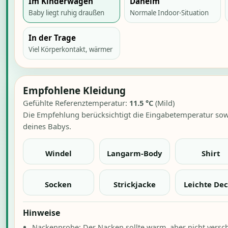
Im Kinderwagen
Daheim
Baby liegt ruhig draußen
Normale Indoor-Situation
In der Trage
Viel Körperkontakt, wärmer
Empfohlene Kleidung
Gefühlte Referenztemperatur:
11.5
°C
(
Mild
)
Die Empfehlung berücksichtigt die Eingabetemperatur sowi
deines Babys.
Windel
Langarm-Body
Shirt
Socken
Strickjacke
Leichte De
Hinweise
Nackenprobe: Der Nacken sollte warm, aber nicht versch