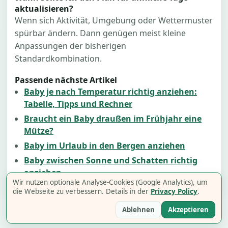
aktualisieren?
Wenn sich Aktivität, Umgebung oder Wettermuster
spürbar ändern. Dann genügen meist kleine
Anpassungen der bisherigen
Standardkombination.
Passende nächste Artikel
Baby je nach Temperatur richtig anziehen:
Tabelle, Tipps und Rechner
Braucht ein Baby draußen im Frühjahr eine
Mütze?
Baby im Urlaub in den Bergen anziehen
Baby zwischen Sonne und Schatten richtig
anziehen
Wir nutzen optionale Analyse-Cookies (Google Analytics), um
die Webseite zu verbessern. Details in der
Privacy Policy
.
Blog
|
Impressum
|
Privacy Policy
|
Cookie
Ablehnen
Akzeptieren