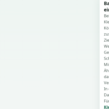
Ba
ei
Be
Kl
Kö
zu
Zi
We
Ge
Sc
Mi
Äh
da
Ve
In
Da
Fü
Kl