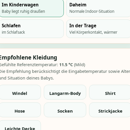
Im Kinderwagen
Daheim
Baby liegt ruhig draußen
Normale Indoor-Situation
Schlafen
In der Trage
im Schlafsack
Viel Körperkontakt, wärmer
Empfohlene Kleidung
Gefühlte Referenztemperatur:
11.5
°C
(
Mild
)
Die Empfehlung berücksichtigt die Eingabetemperatur sowie Alte
und Situation deines Babys.
Windel
Langarm-Body
Shirt
Hose
Socken
Strickjacke
Leichte Decke