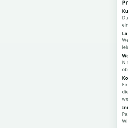
Pr
Ku
Du
ei
Lä
We
le
We
Ni
ob
Ko
Ei
di
we
In
Pa
Wi