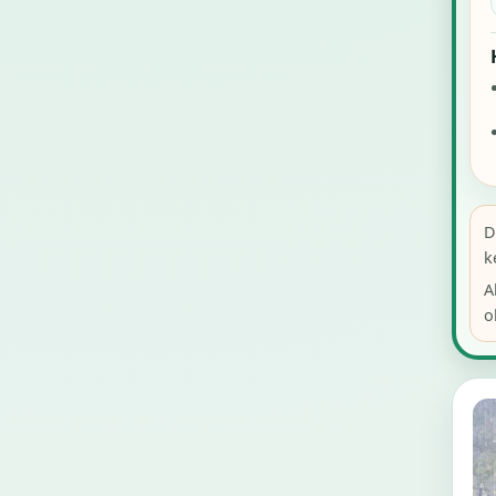
D
k
A
o