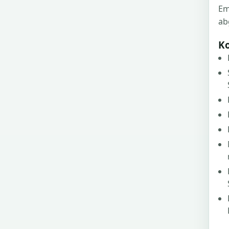
Em
ab
K