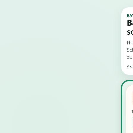
RA
B
s
Hi
Sc
au
Akt