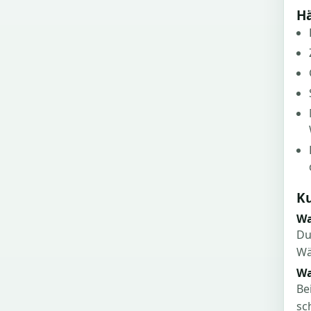
Hä
K
Wa
Du
Wä
Wa
Be
sc